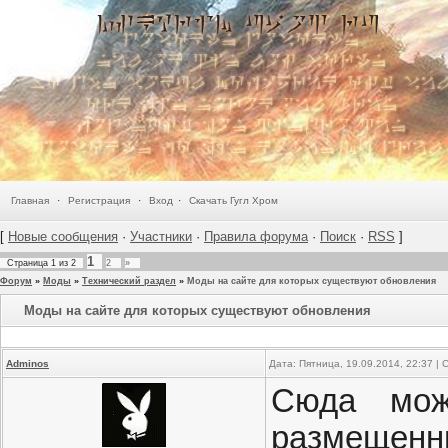
Главная
·
Регистрация
·
Вход
·
Скачать Гугл Хром
[
Новые сообщения
·
Участники
·
Правила форума
·
Поиск
·
RSS
]
1
Страница
1
из
2
2
»
Форум
»
Моды
»
Технический раздел
»
Моды на сайте для которых существуют обновления
Моды на сайте для которых существуют обновления
Adminos
Дата: Пятница, 19.09.2014, 22:37 |
Сюда мож
размещен