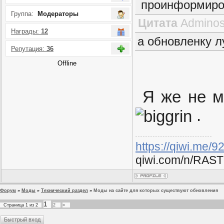
проинформиро
Группа:
Модераторы
Цитата
Admino
Награды:
12
а обновленку л
Репутация:
36
Offline
Я же не м
.
https://qiwi.me/
qiwi.com/n/RAST
Форум
»
Моды
»
Технический раздел
»
Моды на сайте для которых существуют обновления
1
Страница
1
из
2
2
»