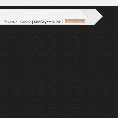
Реклама
|
Google
| ModSkyrim © 2012