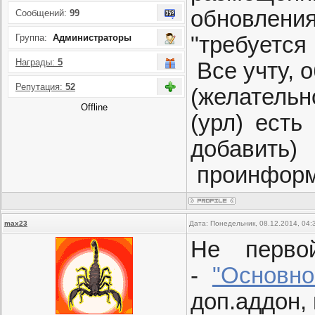
обновлени
Сообщений:
99
Группа:
Администраторы
"требуется
Награды:
5
Все учту, о
Репутация:
52
(желательн
Offline
(урл) есть
добавит
проинформ
max23
Дата: Понедельник, 08.12.2014, 04
Не перво
-
"Основно
доп.аддон,